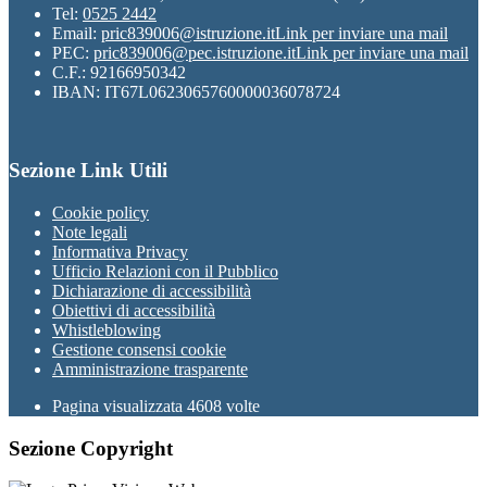
Tel:
0525 2442
Email:
pric839006@istruzione.it
Link per inviare una mail
PEC:
pric839006@pec.istruzione.it
Link per inviare una mail
C.F.: 92166950342
IBAN: IT67L0623065760000036078724
Sezione Link Utili
Cookie policy
Note legali
Informativa Privacy
Ufficio Relazioni con il Pubblico
Dichiarazione di accessibilità
Obiettivi di accessibilità
Whistleblowing
Gestione consensi cookie
Amministrazione trasparente
Pagina visualizzata
4608
volte
Sezione Copyright