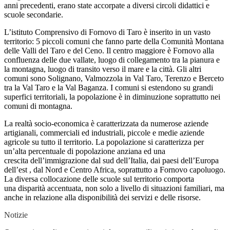
anni precedenti, erano state accorpate a diversi circoli didattici e
scuole secondarie.
L’istituto Comprensivo di Fornovo di Taro è inserito in un vasto
territorio: 5 piccoli comuni che fanno parte della Comunità Montana
delle Valli del Taro e del Ceno. Il centro maggiore è Fornovo alla
confluenza delle due vallate, luogo di collegamento tra la pianura e
la montagna, luogo di transito verso il mare e la città. Gli altri
comuni sono Solignano, Valmozzola in Val Taro, Terenzo e Berceto
tra la Val Taro e la Val Baganza. I comuni si estendono su grandi
superfici territoriali, la popolazione è in diminuzione soprattutto nei
comuni di montagna.
La realtà socio-economica è caratterizzata da numerose aziende
artigianali, commerciali ed industriali, piccole e medie aziende
agricole su tutto il territorio. La popolazione si caratterizza per
un’alta percentuale di popolazione anziana ed una
crescita dell’immigrazione dal sud dell’Italia, dai paesi dell’Europa
dell’est , dal Nord e Centro Africa, soprattutto a Fornovo capoluogo.
La diversa collocazione delle scuole sul territorio comporta
una disparità accentuata, non solo a livello di situazioni familiari, ma
anche in relazione alla disponibilità dei servizi e delle risorse.
Notizie