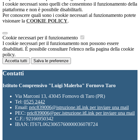
I cookie necessari sono quelli che consentono il funzionamento della
piattaforma e non è possibile disabilitarli.
Per conoscere quali sono i cookie necessari al funzionamento potete
visionare la
COOKIE POLICY
.
Cookie necessari per il funzionamento
I cookie necessari per il funzionamento non possono essere
disabilitati. È possibile consultare l'elenco nella pagina della cookie
policy.
Accetta tutti
Salva le preferenze
Contatti
Istituto Comprensivo "Luigi Malerba" Fornovo Taro
Via Marconi 13, 43045 Fornovo di Taro (PR)
Tel:
0525 2442
Email:
pric839006@istruzione.it
Link per inviare una mail
PEC:
pric839006@pec.istruzione.it
Link per inviare una mail
C.F.: 92166950342
IBAN: IT67L0623065760000036078724