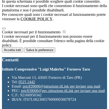
In questa schermata è possibile scegliere quali cookie consentire.
I cookie necessari sono quelli che consentono il funzionamento della
piattaforma e non è possibile disabilitarli.
Per conoscere quali sono i cookie necessari al funzionamento potete
visionare la
COOKIE POLICY
.
Cookie necessari per il funzionamento
I cookie necessari per il funzionamento non possono essere
disabilitati. È possibile consultare l'elenco nella pagina della cookie
policy.
Accetta tutti
Salva le preferenze
Contatti
Istituto Comprensivo "Luigi Malerba" Fornovo Taro
Via Marconi 13, 43045 Fornovo di Taro (PR)
Tel:
0525 2442
Email:
pric839006@istruzione.it
Link per inviare una mail
PEC:
pric839006@pec.istruzione.it
Link per inviare una mail
C.F.: 92166950342
IBAN: IT67L0623065760000036078724