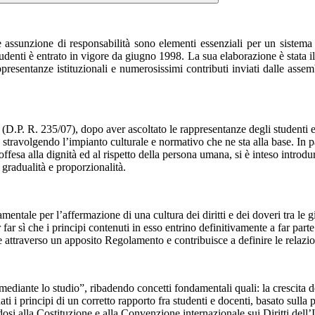
i e assunzione di responsabilità sono elementi essenziali per un sistema
udenti è entrato in vigore da giugno 1998. La sua elaborazione è stata i
presentanze istituzionali e numerosissimi contributi inviati dalle assembl
o (D.P. R. 235/07), dopo aver ascoltato le rappresentanze degli studenti
on stravolgendo l’impianto culturale e normativo che ne sta alla base. In p
offesa alla dignità ed al rispetto della persona umana, si è inteso intro
gradualità e proporzionalità.
ntale per l’affermazione di una cultura dei diritti e dei doveri tra le 
 sì che i principi contenuti in esso entrino definitivamente a far parte d
e attraverso un apposito Regolamento e contribuisce a definire le relazioni
ediante lo studio”, ribadendo concetti fondamentali quali: la crescita d
 i principi di un corretto rapporto fra studenti e docenti, basato sulla par
ndosi alla Costituzione e alla Convenzione internazionale sui Diritti dell