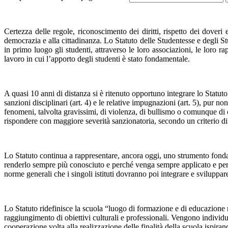
Certezza delle regole, riconoscimento dei diritti, rispetto dei dover
democrazia e alla cittadinanza. Lo Statuto delle Studentesse e degli St
in primo luogo gli studenti, attraverso le loro associazioni, le loro rap
lavoro in cui l’apporto degli studenti è stato fondamentale.
A quasi 10 anni di distanza si è ritenuto opportuno integrare lo Statut
sanzioni disciplinari (art. 4) e le relative impugnazioni (art. 5), pur n
fenomeni, talvolta gravissimi, di violenza, di bullismo o comunque di 
rispondere con maggiore severità sanzionatoria, secondo un criterio di 
Lo Statuto continua a rappresentare, ancora oggi, uno strumento fondame
renderlo sempre più conosciuto e perché venga sempre applicato e per far
norme generali che i singoli istituti dovranno poi integrare e sviluppar
Lo Statuto ridefinisce la scuola “luogo di formazione e di educazione m
raggiungimento di obiettivi culturali e professionali. Vengono individuati
cooperazione volta alla realizzazione delle finalità della scuola ispira