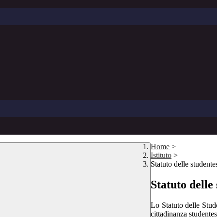
Home
>
Istituto
>
Statuto delle studente
Statuto delle 
Lo Statuto delle Stude
cittadinanza studentes