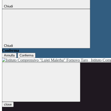
Chiudi
Chiudi
Conferma
Annulla
Conferma
Istituto Co
close