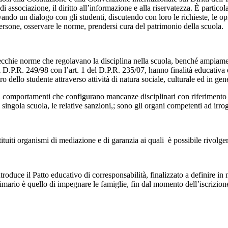
 e di associazione, il diritto all’informazione e alla riservatezza. È partic
ttivando un dialogo con gli studenti, discutendo con loro le richieste, le 
persone, osservare le norme, prendersi cura del patrimonio della scuola.
 vecchie norme che regolavano la disciplina nella scuola, benché ampiame
el D.P.R. 249/98 con l’art. 1 del D.P.R. 235/07, hanno finalità educativa 
ro dello studente attraverso attività di natura sociale, culturale ed in ge
 i comportamenti che configurano mancanze disciplinari con riferimento ai
i singola scuola, le relative sanzioni,; sono gli organi competenti ad irro
stituiti organismi di mediazione e di garanzia ai quali è possibile rivolger
ntroduce il Patto educativo di corresponsabilità, finalizzato a definire in 
primario è quello di impegnare le famiglie, fin dal momento dell’iscrizion