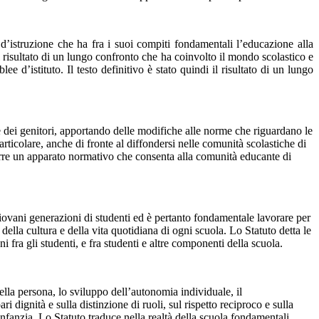
 d’istruzione che ha fra i suoi compiti fondamentali l’educazione alla
l risultato di un lungo confronto che ha coinvolto il mondo scolastico e
ee d’istituto. Il testo definitivo è stato quindi il risultato di un lungo
 e dei genitori, apportando delle modifiche alle norme che riguardano le
articolare, anche di fronte al diffondersi nelle comunità scolastiche di
durre un apparato normativo che consenta alla comunità educante di
giovani generazioni di studenti ed è pertanto fondamentale lavorare per
ella cultura e della vita quotidiana di ogni scuola. Lo Statuto detta le
 fra gli studenti, e fra studenti e altre componenti della scuola.
ella persona, lo sviluppo dell’autonomia individuale, il
i dignità e sulla distinzione di ruoli, sul rispetto reciproco e sulla
’Infanzia. Lo Statuto traduce nella realtà della scuola fondamentali