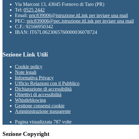
Via Marconi 13, 43045 Fornovo di Taro (PR)
Tel:
0525 2442
Email:
pric839006@istruzione.it
Link per inviare una mail
PEC:
pric839006@pec.istruzione.it
Link per inviare una mail
C.F.: 92166950342
IBAN: IT67L0623065760000036078724
Sezione Link Utili
Cookie policy
Note legali
Informativa Privacy
Ufficio Relazioni con il Pubblico
Dichiarazione di accessibilità
Obiettivi di accessibilità
Whistleblowing
Gestione consensi cookie
Amministrazione trasparente
Pagina visualizzata
787
volte
Sezione Copyright