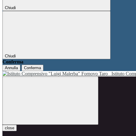
Chiudi
Chiudi
Conferma
Annulla
Conferma
Istituto Co
close