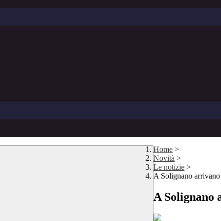
Home
>
Novità
>
Le notizie
>
A Solignano arrivano l
A Solignano a