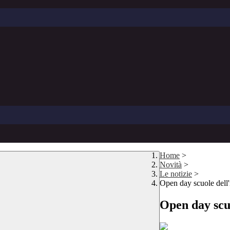
Home
>
Novità
>
Le notizie
>
Open day scuole dell'
Open day scuo