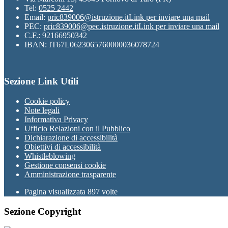
Tel:
0525 2442
Email:
pric839006@istruzione.it
Link per inviare una mail
PEC:
pric839006@pec.istruzione.it
Link per inviare una mail
C.F.: 92166950342
IBAN: IT67L0623065760000036078724
Sezione Link Utili
Cookie policy
Note legali
Informativa Privacy
Ufficio Relazioni con il Pubblico
Dichiarazione di accessibilità
Obiettivi di accessibilità
Whistleblowing
Gestione consensi cookie
Amministrazione trasparente
Pagina visualizzata
897
volte
Sezione Copyright