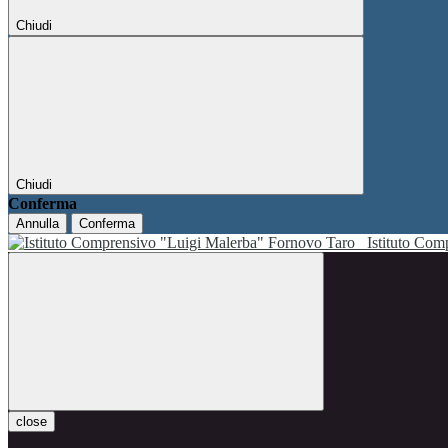
Chiudi
Chiudi
Conferma
Annulla
Conferma
Istituto Co
close