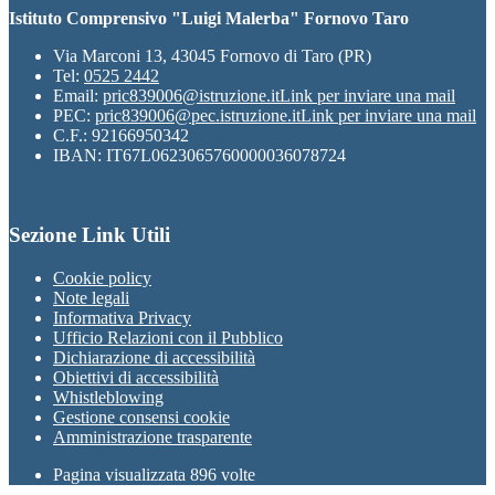
Istituto Comprensivo "Luigi Malerba" Fornovo Taro
Via Marconi 13, 43045 Fornovo di Taro (PR)
Tel:
0525 2442
Email:
pric839006@istruzione.it
Link per inviare una mail
PEC:
pric839006@pec.istruzione.it
Link per inviare una mail
C.F.: 92166950342
IBAN: IT67L0623065760000036078724
Sezione Link Utili
Cookie policy
Note legali
Informativa Privacy
Ufficio Relazioni con il Pubblico
Dichiarazione di accessibilità
Obiettivi di accessibilità
Whistleblowing
Gestione consensi cookie
Amministrazione trasparente
Pagina visualizzata
896
volte