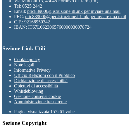
Via Marconi 13, 43045 Fornovo di Taro (PR)
Tel:
0525 2442
Email:
pric839006@istruzione.it
Link per inviare una mail
PEC:
pric839006@pec.istruzione.it
Link per inviare una mail
C.F.: 92166950342
IBAN: IT67L0623065760000036078724
Sezione Link Utili
Cookie policy
Note legali
Informativa Privacy
Ufficio Relazioni con il Pubblico
Dichiarazione di accessibilità
Obiettivi di accessibilità
Whistleblowing
Gestione consensi cookie
Amministrazione trasparente
Pagina visualizzata
157261
volte
Sezione Copyright