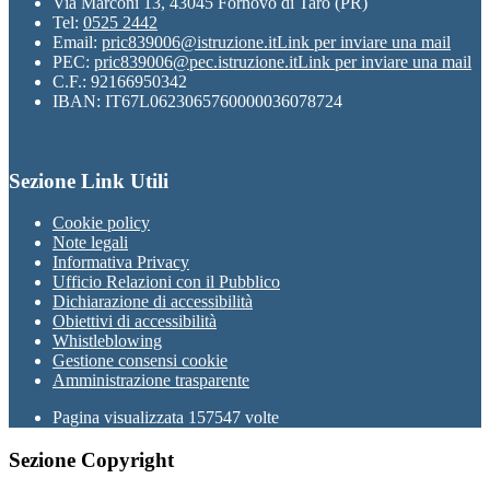
Via Marconi 13, 43045 Fornovo di Taro (PR)
Tel:
0525 2442
Email:
pric839006@istruzione.it
Link per inviare una mail
PEC:
pric839006@pec.istruzione.it
Link per inviare una mail
C.F.: 92166950342
IBAN: IT67L0623065760000036078724
Sezione Link Utili
Cookie policy
Note legali
Informativa Privacy
Ufficio Relazioni con il Pubblico
Dichiarazione di accessibilità
Obiettivi di accessibilità
Whistleblowing
Gestione consensi cookie
Amministrazione trasparente
Pagina visualizzata
157547
volte
Sezione Copyright