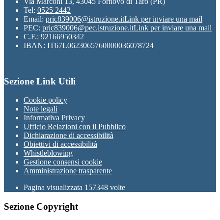
Via Marconi 13, 43045 Fornovo di Taro (PR)
Tel:
0525 2442
Email:
pric839006@istruzione.it
Link per inviare una mail
PEC:
pric839006@pec.istruzione.it
Link per inviare una mail
C.F.: 92166950342
IBAN: IT67L0623065760000036078724
Sezione Link Utili
Cookie policy
Note legali
Informativa Privacy
Ufficio Relazioni con il Pubblico
Dichiarazione di accessibilità
Obiettivi di accessibilità
Whistleblowing
Gestione consensi cookie
Amministrazione trasparente
Pagina visualizzata
157348
volte
Sezione Copyright