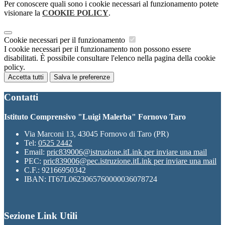
Per conoscere quali sono i cookie necessari al funzionamento potete
visionare la
COOKIE POLICY
.
Cookie necessari per il funzionamento
I cookie necessari per il funzionamento non possono essere
disabilitati. È possibile consultare l'elenco nella pagina della cookie
policy.
Accetta tutti
Salva le preferenze
Contatti
Istituto Comprensivo "Luigi Malerba" Fornovo Taro
Via Marconi 13, 43045 Fornovo di Taro (PR)
Tel:
0525 2442
Email:
pric839006@istruzione.it
Link per inviare una mail
PEC:
pric839006@pec.istruzione.it
Link per inviare una mail
C.F.: 92166950342
IBAN: IT67L0623065760000036078724
Sezione Link Utili