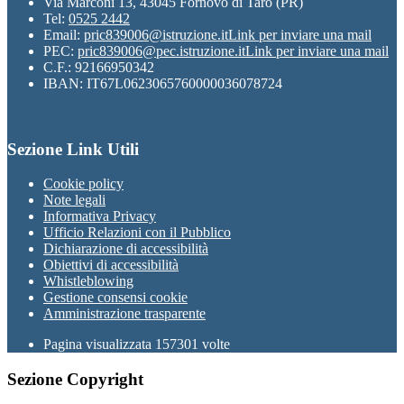
Via Marconi 13, 43045 Fornovo di Taro (PR)
Tel:
0525 2442
Email:
pric839006@istruzione.it
Link per inviare una mail
PEC:
pric839006@pec.istruzione.it
Link per inviare una mail
C.F.: 92166950342
IBAN: IT67L0623065760000036078724
Sezione Link Utili
Cookie policy
Note legali
Informativa Privacy
Ufficio Relazioni con il Pubblico
Dichiarazione di accessibilità
Obiettivi di accessibilità
Whistleblowing
Gestione consensi cookie
Amministrazione trasparente
Pagina visualizzata
157301
volte
Sezione Copyright