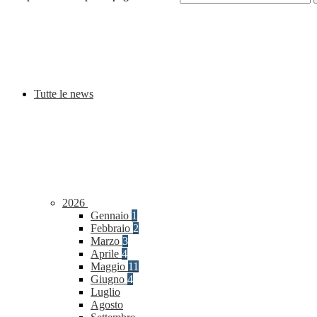
Tutte le news
2026
Gennaio
1
Febbraio
2
Marzo
3
Aprile
4
Maggio
11
Giugno
4
Luglio
Agosto