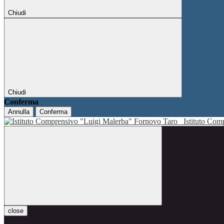
Chiudi
Chiudi
Conferma
Annulla
Conferma
Istituto Co
close