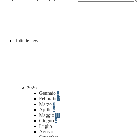
Tutte le news
2026
Gennaio
1
Febbraio
2
Marzo
3
Aprile
4
Maggio
11
Giugno
4
Luglio
Agosto