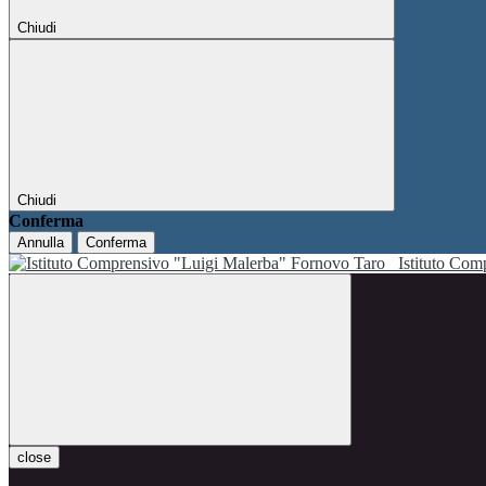
Chiudi
Chiudi
Conferma
Annulla
Conferma
Istituto Co
close