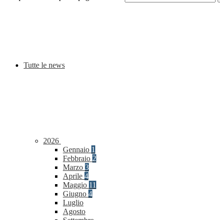
Tutte le news
2026
Gennaio
1
Febbraio
2
Marzo
3
Aprile
4
Maggio
11
Giugno
4
Luglio
Agosto