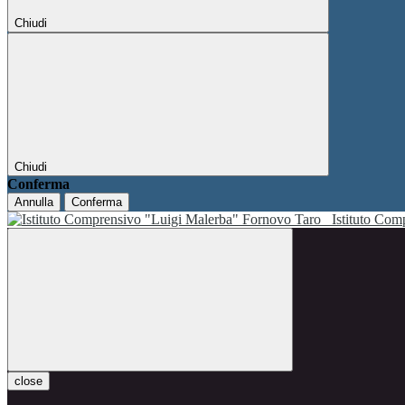
Chiudi
Chiudi
Conferma
Annulla
Conferma
Istituto Co
close