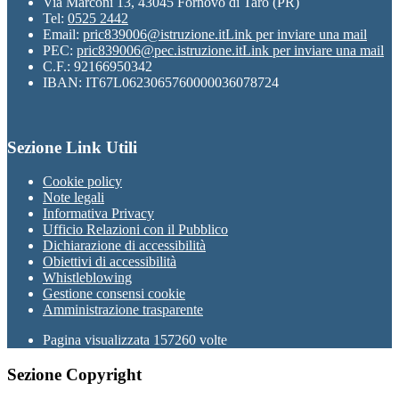
Via Marconi 13, 43045 Fornovo di Taro (PR)
Tel:
0525 2442
Email:
pric839006@istruzione.it
Link per inviare una mail
PEC:
pric839006@pec.istruzione.it
Link per inviare una mail
C.F.: 92166950342
IBAN: IT67L0623065760000036078724
Sezione Link Utili
Cookie policy
Note legali
Informativa Privacy
Ufficio Relazioni con il Pubblico
Dichiarazione di accessibilità
Obiettivi di accessibilità
Whistleblowing
Gestione consensi cookie
Amministrazione trasparente
Pagina visualizzata
157260
volte
Sezione Copyright