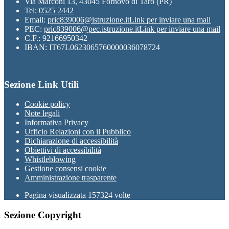
Via Marconi 13, 43045 Fornovo di Taro (PR)
Tel:
0525 2442
Email:
pric839006@istruzione.it
Link per inviare una mail
PEC:
pric839006@pec.istruzione.it
Link per inviare una mail
C.F.: 92166950342
IBAN: IT67L0623065760000036078724
Sezione Link Utili
Cookie policy
Note legali
Informativa Privacy
Ufficio Relazioni con il Pubblico
Dichiarazione di accessibilità
Obiettivi di accessibilità
Whistleblowing
Gestione consensi cookie
Amministrazione trasparente
Pagina visualizzata
157324
volte
Sezione Copyright