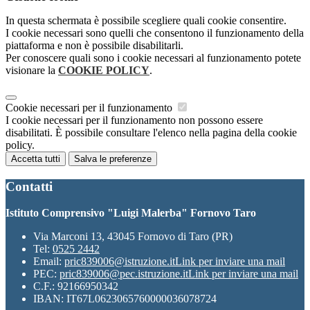
In questa schermata è possibile scegliere quali cookie consentire.
I cookie necessari sono quelli che consentono il funzionamento della
piattaforma e non è possibile disabilitarli.
Per conoscere quali sono i cookie necessari al funzionamento potete
visionare la
COOKIE POLICY
.
Cookie necessari per il funzionamento
I cookie necessari per il funzionamento non possono essere
disabilitati. È possibile consultare l'elenco nella pagina della cookie
policy.
Accetta tutti
Salva le preferenze
Contatti
Istituto Comprensivo "Luigi Malerba" Fornovo Taro
Via Marconi 13, 43045 Fornovo di Taro (PR)
Tel:
0525 2442
Email:
pric839006@istruzione.it
Link per inviare una mail
PEC:
pric839006@pec.istruzione.it
Link per inviare una mail
C.F.: 92166950342
IBAN: IT67L0623065760000036078724