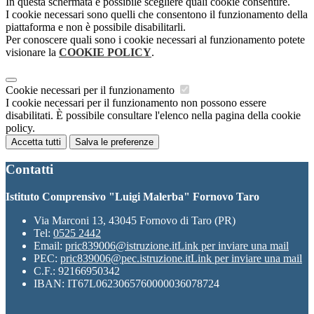
In questa schermata è possibile scegliere quali cookie consentire.
I cookie necessari sono quelli che consentono il funzionamento della
piattaforma e non è possibile disabilitarli.
Per conoscere quali sono i cookie necessari al funzionamento potete
visionare la
COOKIE POLICY
.
Cookie necessari per il funzionamento
I cookie necessari per il funzionamento non possono essere
disabilitati. È possibile consultare l'elenco nella pagina della cookie
policy.
Accetta tutti
Salva le preferenze
Contatti
Istituto Comprensivo "Luigi Malerba" Fornovo Taro
Via Marconi 13, 43045 Fornovo di Taro (PR)
Tel:
0525 2442
Email:
pric839006@istruzione.it
Link per inviare una mail
PEC:
pric839006@pec.istruzione.it
Link per inviare una mail
C.F.: 92166950342
IBAN: IT67L0623065760000036078724