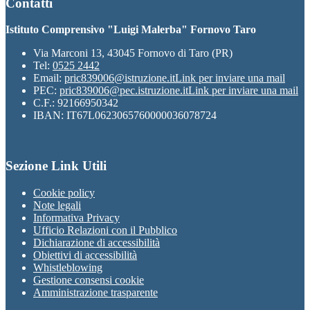
Contatti
Istituto Comprensivo "Luigi Malerba" Fornovo Taro
Via Marconi 13, 43045 Fornovo di Taro (PR)
Tel:
0525 2442
Email:
pric839006@istruzione.it
Link per inviare una mail
PEC:
pric839006@pec.istruzione.it
Link per inviare una mail
C.F.: 92166950342
IBAN: IT67L0623065760000036078724
Sezione Link Utili
Cookie policy
Note legali
Informativa Privacy
Ufficio Relazioni con il Pubblico
Dichiarazione di accessibilità
Obiettivi di accessibilità
Whistleblowing
Gestione consensi cookie
Amministrazione trasparente