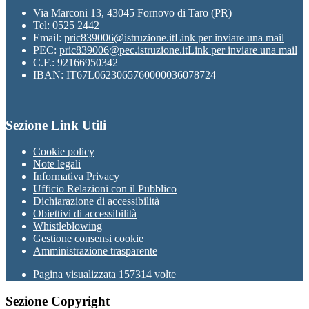
Via Marconi 13, 43045 Fornovo di Taro (PR)
Tel:
0525 2442
Email:
pric839006@istruzione.it
Link per inviare una mail
PEC:
pric839006@pec.istruzione.it
Link per inviare una mail
C.F.: 92166950342
IBAN: IT67L0623065760000036078724
Sezione Link Utili
Cookie policy
Note legali
Informativa Privacy
Ufficio Relazioni con il Pubblico
Dichiarazione di accessibilità
Obiettivi di accessibilità
Whistleblowing
Gestione consensi cookie
Amministrazione trasparente
Pagina visualizzata
157314
volte
Sezione Copyright