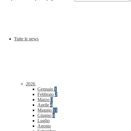
Tutte le news
2026
Gennaio
1
Febbraio
2
Marzo
3
Aprile
4
Maggio
11
Giugno
4
Luglio
Agosto