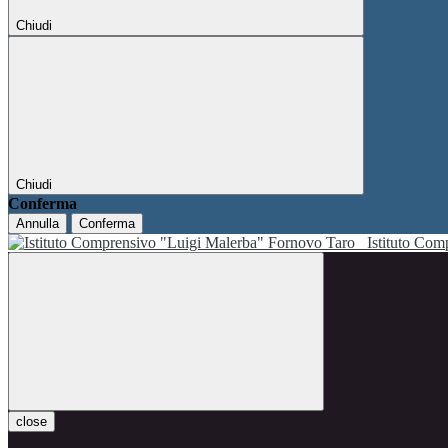
Chiudi
Chiudi
Conferma
Annulla
Conferma
Istituto Co
close