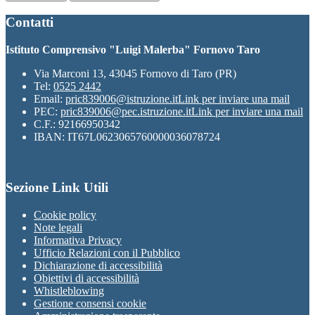
Contatti
Istituto Comprensivo "Luigi Malerba" Fornovo Taro
Via Marconi 13, 43045 Fornovo di Taro (PR)
Tel:
0525 2442
Email:
pric839006@istruzione.it
Link per inviare una mail
PEC:
pric839006@pec.istruzione.it
Link per inviare una mail
C.F.: 92166950342
IBAN: IT67L0623065760000036078724
Sezione Link Utili
Cookie policy
Note legali
Informativa Privacy
Ufficio Relazioni con il Pubblico
Dichiarazione di accessibilità
Obiettivi di accessibilità
Whistleblowing
Gestione consensi cookie