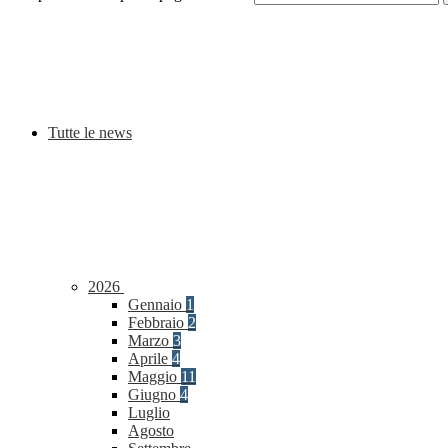
Tutte le news
2026
Gennaio
1
Febbraio
2
Marzo
3
Aprile
4
Maggio
11
Giugno
4
Luglio
Agosto