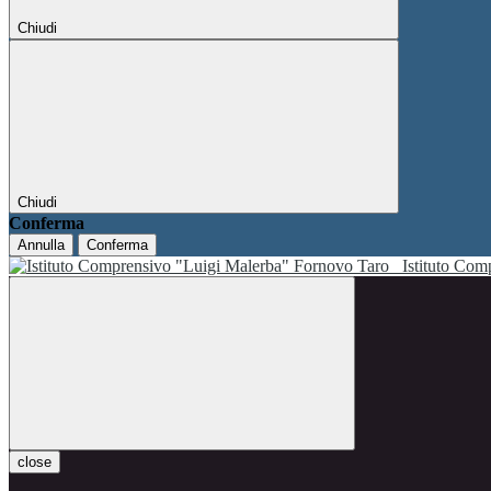
Chiudi
Chiudi
Conferma
Annulla
Conferma
Istituto Co
close