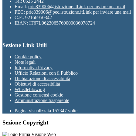
Tel:
0525 2442
Email:
pric839006@istruzione.it
Link per inviare una mail
PEC:
pric839006@pec.istruzione.it
Link per inviare una mail
C.F.: 92166950342
IBAN: IT67L0623065760000036078724
Sezione Link Utili
Cookie policy
Note legali
Informativa Privacy
Ufficio Relazioni con il Pubblico
Dichiarazione di accessibilità
Obiettivi di accessibilità
Whistleblowing
Gestione consensi cookie
Amministrazione trasparente
Pagina visualizzata
157347
volte
Sezione Copyright